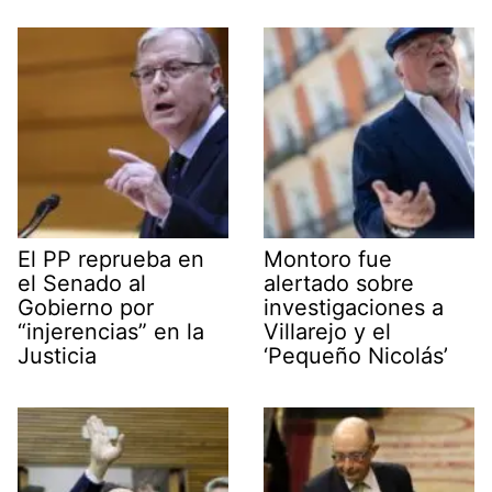
El PP reprueba en
Montoro fue
el Senado al
alertado sobre
Gobierno por
investigaciones a
“injerencias” en la
Villarejo y el
Justicia
‘Pequeño Nicolás’