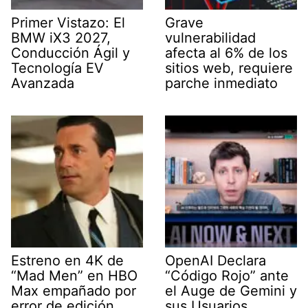
Primer Vistazo: El
Grave
BMW iX3 2027,
vulnerabilidad
Conducción Ágil y
afecta al 6% de los
Tecnología EV
sitios web, requiere
Avanzada
parche inmediato
Estreno en 4K de
OpenAI Declara
“Mad Men” en HBO
“Código Rojo” ante
Max empañado por
el Auge de Gemini y
error de edición
sus Usuarios