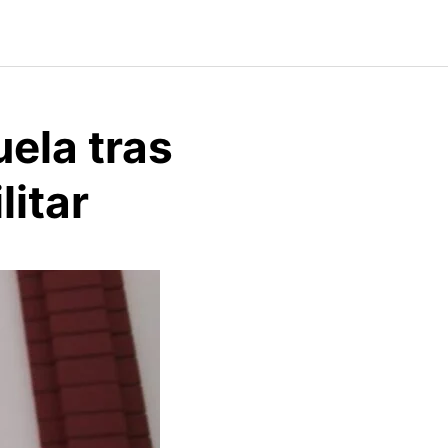
ela tras
itar