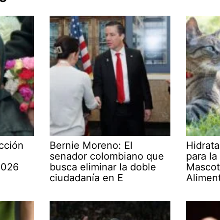
cción
Bernie Moreno: El
Hidrata
senador colombiano que
para la
2026
busca eliminar la doble
Mascot
ciudadanía en E
Alimen