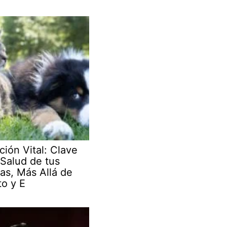
ción Vital: Clave
 Salud de tus
as, Más Allá de
to y E