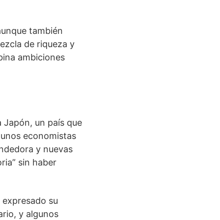
 aunque también
mezcla de riqueza y
bina ambiciones
a Japón, un país que
lgunos economistas
endedora y nuevas
ria” sin haber
n expresado su
rio, y algunos