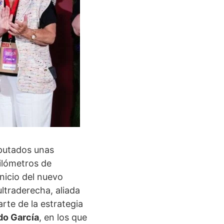
iputados unas
ilómetros de
inicio del nuevo
ultraderecha, aliada
te de la estrategia
do García
, en los que