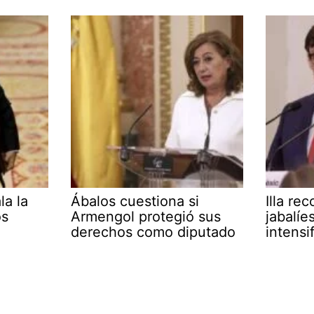
la la
Ábalos cuestiona si
Illa re
os
Armengol protegió sus
jabalíe
derechos como diputado
intensi