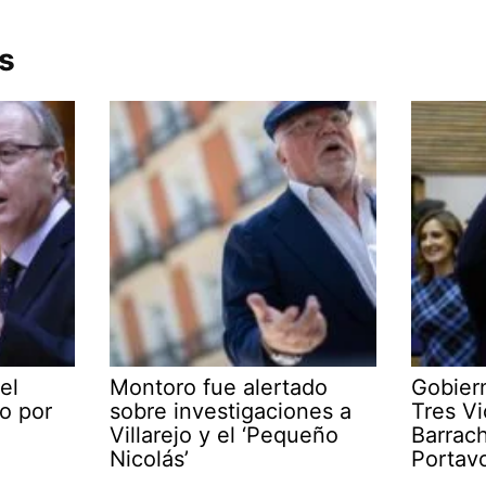
s
el
Montoro fue alertado
Gobier
o por
sobre investigaciones a
Tres Vi
Villarejo y el ‘Pequeño
Barrac
Nicolás’
Portav