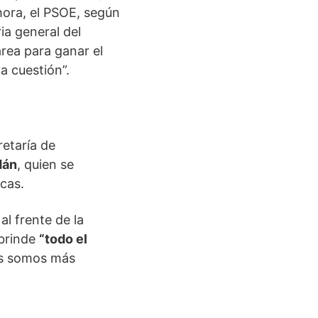
hora, el PSOE, según
ia general del
area para ganar el
a cuestión”.
retaría de
dán
, quien se
cas.
l frente de la
 brinde
“todo el
as somos más