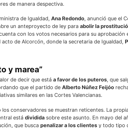
jeres de manera despectiva.
 ministra de Igualdad,
Ana Redondo
, anunció que el 
mbre un anteproyecto de ley para
abolir la prostituci
uenta con los votos necesarios para su aprobación e
l acto de Alcorcón, donde la secretaria de Igualdad,
P
to y marea”
valor de decir que está
a favor de los puteros
, que sal
ordando que el partido de
Alberto Núñez Feijóo
recha
ativas similares en las Cortes Valencianas.
 los conservadores se muestran reticentes. La propi
ntral está
dividida
sobre este asunto. En mayo del añ
tución, que busca
penalizar a los clientes
y todo tipo 