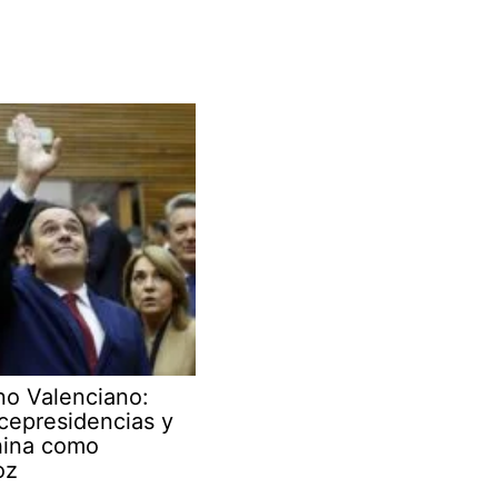
no Valenciano:
cepresidencias y
hina como
oz