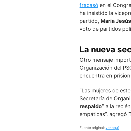
fracasó
en el Congre
ha insistido la vicep
partido,
María Jesú
voto de partidos pol
La nueva sec
Otro mensaje importa
Organización del PS
encuentra en prisión
“Las mujeres de est
Secretaría de Organi
respaldo”
a la recié
empáticas”, agregó T
Fuente original:
ver aquí