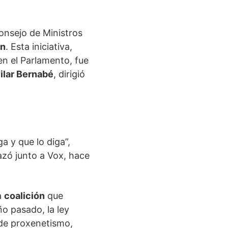
Consejo de Ministros
ón
. Esta iniciativa,
n el Parlamento, fue
ilar Bernabé
, dirigió
ga y que lo diga”,
zó junto a Vox, hace
a
coalición
que
o pasado, la ley
de proxenetismo,