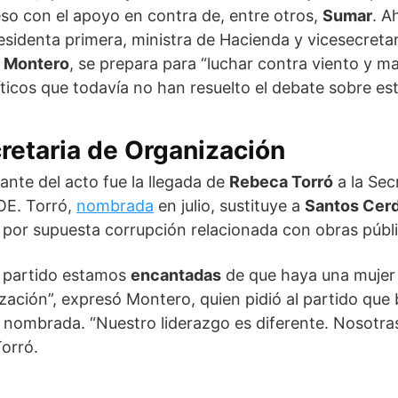
so con el apoyo en contra de, entre otros,
Sumar
. A
residenta primera, ministra de Hacienda y vicesecretar
s Montero
, se prepara para “luchar contra viento y m
íticos que todavía no han resuelto el debate sobre est
retaria de Organización
nte del acto fue la llegada de
Rebeca Torró
a la Sec
OE. Torró,
nombrada
en julio, sustituye a
Santos Cer
 por supuesta corrupción relacionada con obras públi
e partido estamos
encantadas
de que haya una mujer a
zación”, expresó Montero, quien pidió al partido que
n nombrada. “Nuestro liderazgo es diferente. Nosotr
orró.