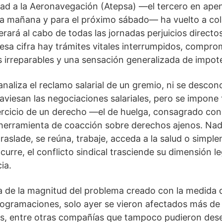
ad a la Aeronavegación (Atepsa) —el tercero en apen
a mañana y para el próximo sábado— ha vuelto a cola
erará al cabo de todas las jornadas perjuicios direct
esa cifra hay trámites vitales interrumpidos, compr
 irreparables y una sensación generalizada de impot
analiza el reclamo salarial de un gremio, ni se descon
aviesan las negociaciones salariales, pero se impone 
jercicio de un derecho —el de huelga, consagrado co
 herramienta de coacción sobre derechos ajenos. Nad
raslade, se reúna, trabaje, acceda a la salud o simple
curre, el conflicto sindical trasciende su dimensión l
ia.
a de la magnitud del problema creado con la medida d
rogramaciones, solo ayer se vieron afectados más de
as, entre otras compañías que tampoco pudieron des