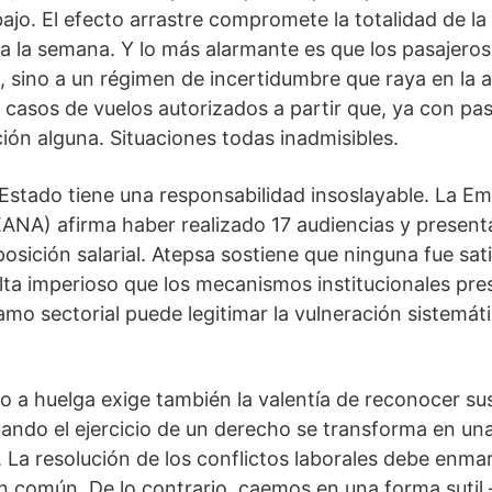
jo. El efecto arrastre compromete la totalidad de la
a la semana. Y lo más alarmante es que los pasajeros
 sino a un régimen de incertidumbre que raya en la a
n casos de vuelos autorizados a partir que, ya con pa
ción alguna. Situaciones todas inadmisibles.
 Estado tiene una responsabilidad insoslayable. La E
ANA) afirma haber realizado 17 audiencias y presen
sición salarial. Atepsa sostiene que ninguna fue sati
lta imperioso que los mecanismos institucionales pres
amo sectorial puede legitimar la vulneración sistemát
o a huelga exige también la valentía de reconocer sus
ando el ejercicio de un derecho se transforma en un
. La resolución de los conflictos laborales debe enma
bien común. De lo contrario, caemos en una forma sut