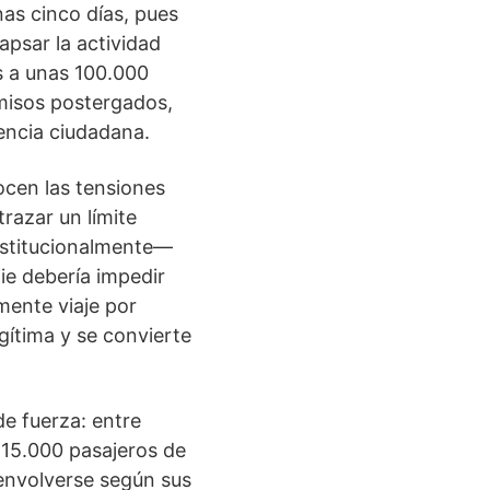
as cinco días, pues
psar la actividad
os a unas 100.000
omisos postergados,
encia ciudadana.
ocen las tensiones
trazar un límite
nstitucionalmente—
ie debería impedir
mente viaje por
egítima y se convierte
e fuerza: entre
 15.000 pasajeros de
envolverse según sus