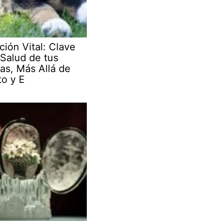
ción Vital: Clave
 Salud de tus
as, Más Allá de
to y E