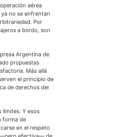
 operación aérea
 ya no se enfrentan
rbitrariedad. Por
sajeros a bordo, son
mpresa Argentina de
tado propuestas
sfactoria. Más allá
erven el principio de
ica de derechos del
 límites. Y esos
a forma de
rcarse en el respeto
il —pero efectiva— de