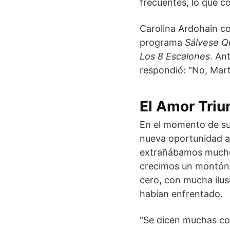
frecuentes, lo que c
Carolina Ardohain co
programa
Sálvese Q
Los 8 Escalones
. An
respondió: “No, Mart
El Amor Triun
En el momento de su 
nueva oportunidad a 
extrañábamos mucho,
crecimos un montón 
cero, con mucha ilus
habían enfrentado.
“Se dicen muchas cos