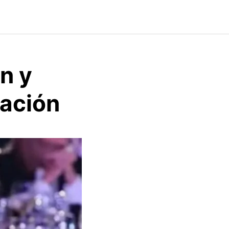
n y
iación