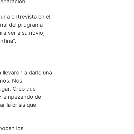
separación.
una entrevista en el
final del programa
ra ver a su novio,
ntina”.
 llevaron a darle una
amos. Nos
ugar. Creo que
 Y empezando de
r la crisis que
onocen los