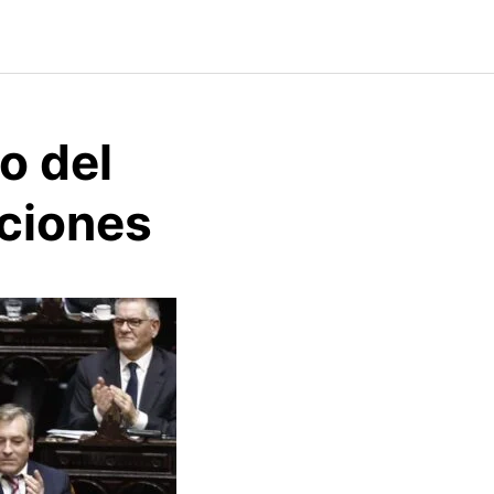
o del
aciones