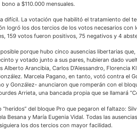
l bono a $110.000 mensuales.
a difícil. La votación que habilitó el tratamiento del t
ón logró los dos tercios de los votos necesarios con 
es, 159 votos fueron positivos, 75 negativos y 4 abst
e posible porque hubo cinco ausencias libertarias que,
cinto y votado junto a sus pares, hubieran dado vuelt
s Alberto Arancibia, Carlos D’Alessandro, Florencia Kl
onzález. Marcela Pagano, en tanto, votó contra el Go
o y González- anunciaron que romperán con el bloque
ourdes Arrieta, una bancada propia que se llamará “C
“heridos” del bloque Pro que pegaron el faltazo: Sil
la Besana y María Eugenia Vidal. Todas las ausencia
iguiera los dos tercios con mayor facilidad.