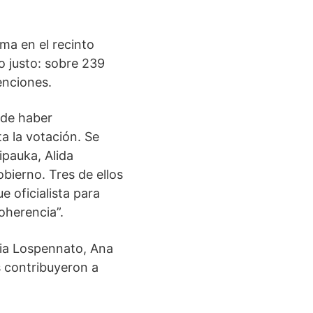
ema en el recinto
lo justo: sobre 239
enciones.
 de haber
a la votación. Se
ipauka, Alida
bierno. Tres de ellos
 oficialista para
oherencia”.
via Lospennato, Ana
s contribuyeron a