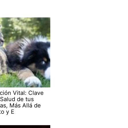
ción Vital: Clave
 Salud de tus
as, Más Allá de
to y E