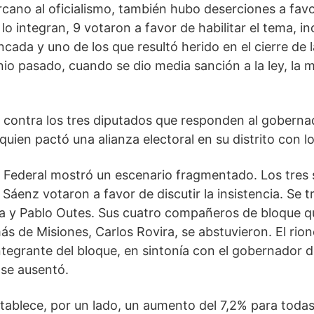
ercano al oficialismo, también hubo deserciones a favo
o integran, 9 votaron a favor de habilitar el tema, i
ncada y uno de los que resultó herido en el cierre de la
unio pasado, cuando se dio media sanción a la ley, la 
 contra los tres diputados que responden al gobernad
ien pactó una alianza electoral en su distrito con los
 Federal mostró un escenario fragmentado. Los tres s
áenz votaron a favor de discutir la insistencia. Se 
ga y Pablo Outes. Sus cuatro compañeros de bloque q
 de Misiones, Carlos Rovira, se abstuvieron. El rion
ntegrante del bloque, en sintonía con el gobernador d
 se ausentó.
tablece, por un lado, un aumento del 7,2% para todas 