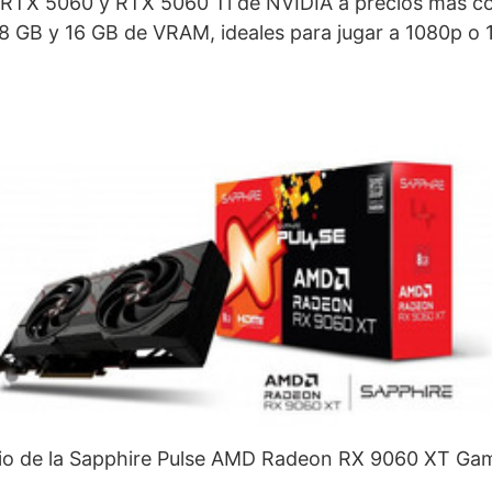
 RTX 5060 y RTX 5060 Ti de NVIDIA a precios más c
8 GB y 16 GB de VRAM, ideales para jugar a 1080p o
ecio de la Sapphire Pulse AMD Radeon RX 9060 XT 