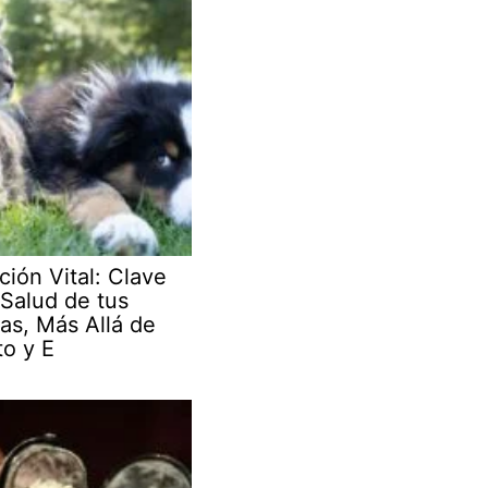
ción Vital: Clave
 Salud de tus
as, Más Allá de
to y E