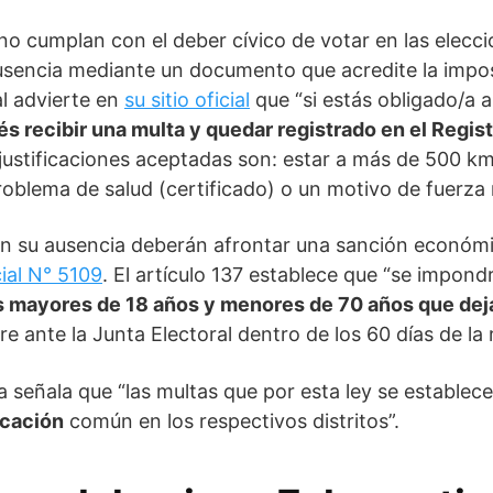
o cumplan con el deber cívico de votar en las elecci
ausencia mediante un documento que acredite la impos
al advierte en
su sitio oficial
que “si estás obligado/a a
s recibir una multa y quedar registrado en el Regist
 justificaciones aceptadas son: estar a más de 500 km
roblema de salud (certificado) o un motivo de fuerz
en su ausencia deberán afrontar una sanción económi
cial N° 5109
. El artículo 137 establece que “se impon
s mayores de 18 años y menores de 70 años que deja
are ante la Junta Electoral dentro de los 60 días de la 
 señala que “las multas que por esta ley se establec
ucación
común en los respectivos distritos”.