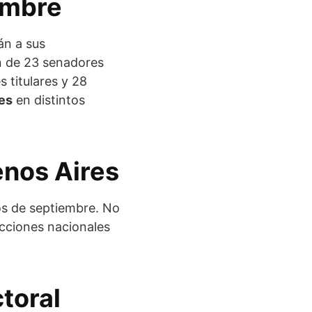
embre
án a sus
ón de 23 senadores
s titulares y 28
es
en distintos
enos Aires
os de septiembre. No
ecciones nacionales
ctoral