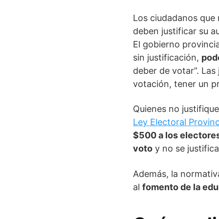
Los ciudadanos que n
deben justificar su 
El gobierno provinci
sin justificación,
podé
deber de votar”. Las
votación, tener un p
Quienes no justifiqu
Ley Electoral Provin
$500 a los electore
voto
y no se justific
Además, la normativa
al
fomento de la ed