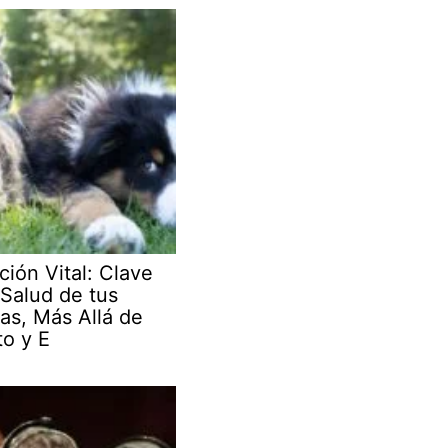
ción Vital: Clave
 Salud de tus
as, Más Allá de
to y E