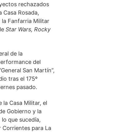
oyectos rechazados
la Casa Rosada,
la Fanfarria Militar
 de
Star Wars, Rocky
ral de la
 performance del
“General San Martín”,
dio tras el 175º
viernes pasado.
la Casa Militar, el
de Gobierno y la
 lo que sucedía,
r Corrientes para La