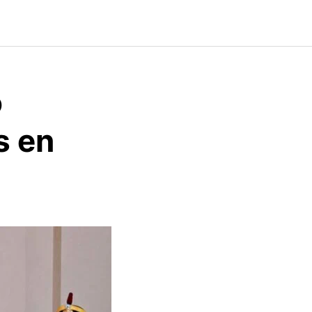
o
s en