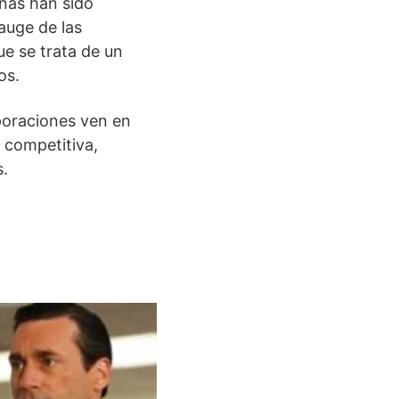
inas han sido
 auge de las
ue se trata de un
os.
poraciones ven en
 competitiva,
s.