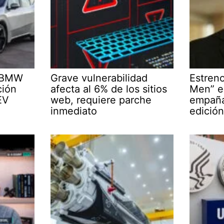
l BMW
Grave vulnerabilidad
Estren
ción
afecta al 6% de los sitios
Men” 
EV
web, requiere parche
empaña
inmediato
edición