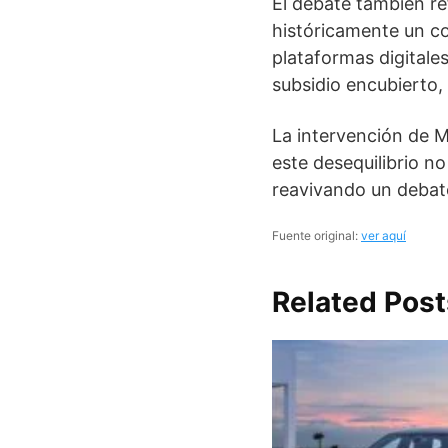
El debate también re
históricamente un com
plataformas digitale
subsidio encubierto,
La intervención de 
este desequilibrio n
reavivando un debate s
Fuente original:
ver aquí
Related Post