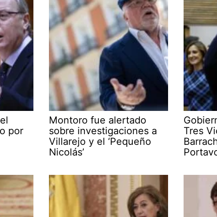
el
Montoro fue alertado
Gobier
o por
sobre investigaciones a
Tres Vi
Villarejo y el ‘Pequeño
Barrac
Nicolás’
Portav