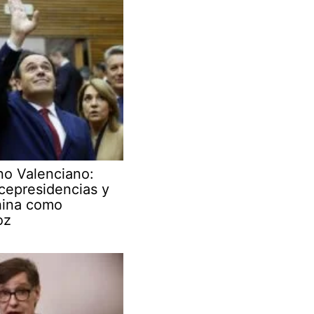
no Valenciano:
cepresidencias y
hina como
oz