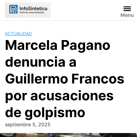
Skip
to
Menu
content
ACTUALIDAD
Marcela Pagano
denuncia a
Guillermo Francos
por acusaciones
de golpismo
septiembre 5, 2025