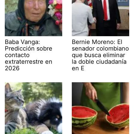
Baba Vanga:
Bernie Moreno: El
Predicción sobre
senador colombiano
contacto
que busca eliminar
extraterrestre en
la doble ciudadanía
2026
en E