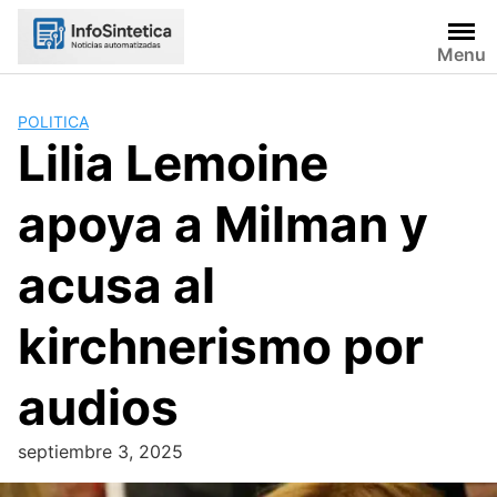
Skip
to
Menu
content
POLITICA
Lilia Lemoine
apoya a Milman y
acusa al
kirchnerismo por
audios
septiembre 3, 2025