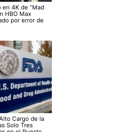
o en 4K de “Mad
en HBO Max
do por error de
Alto Cargo de la
as Solo Tres
s en el Puesto