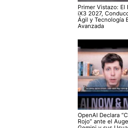
Primer Vistazo: E
iX3 2027, Conduc
Ágil y Tecnología 
Avanzada
OpenAI Declara “
Rojo” ante el Aug
Gemini y sus Usua