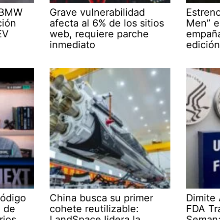
l BMW
Grave vulnerabilidad
Estren
ción
afecta al 6% de los sitios
Men” 
EV
web, requiere parche
empaña
inmediato
edición
Código
China busca su primer
Dimite 
e de
cohete reutilizable:
FDA Tr
rios
LandSpace lidera la
Semana