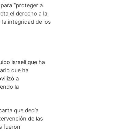
 para “proteger a
eta el derecho a la
la integridad de los
ipo israelí que ha
ario que ha
vilizó a
iendo la
carta que decía
ntervención de las
s fueron