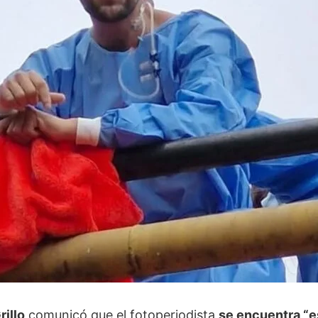
rillo
comunicó que el fotoperiodista
se encuentra “e