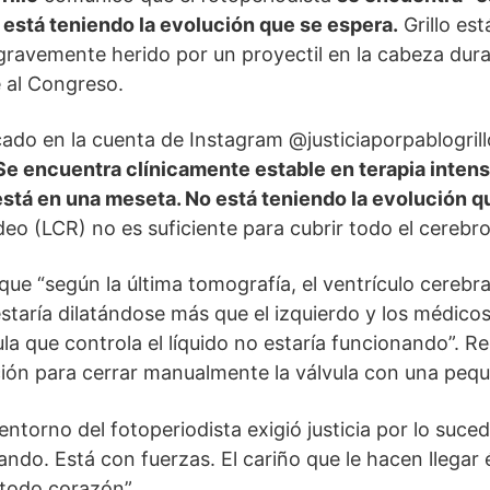
 está teniendo la evolución que se espera.
Grillo es
 gravemente herido por un proyectil en la cabeza dur
 al Congreso.
ado en la cuenta de Instagram @justiciaporpablogrillo
Se encuentra clínicamente estable en terapia intensi
stá en una meseta. No está teniendo la evolución q
eo (LCR) no es suficiente para cubrir todo el cerebro
ue “según la última tomografía, el ventrículo cerebra
staría dilatándose más que el izquierdo y los médico
ula que controla el líquido no estaría funcionando”. R
ción para cerrar manualmente la válvula con una pequ
entorno del fotoperiodista exigió justicia por lo suce
ndo. Está con fuerzas. El cariño que le hacen llegar él
 todo corazón”.