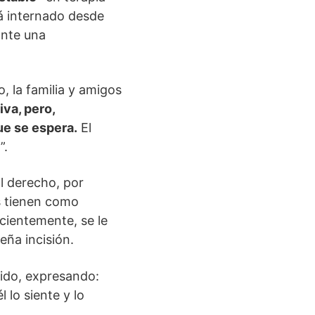
tá internado desde
ante una
, la familia y amigos
va, pero,
ue se espera.
El
”.
l derecho, por
s tienen como
ecientemente, se le
eña incisión.
dido, expresando:
 lo siente y lo