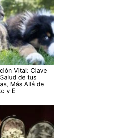
ción Vital: Clave
 Salud de tus
as, Más Allá de
to y E