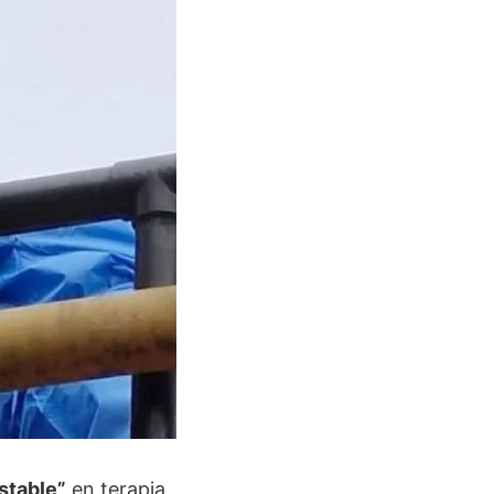
stable”
en terapia