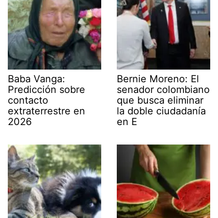
Baba Vanga:
Bernie Moreno: El
Predicción sobre
senador colombiano
contacto
que busca eliminar
extraterrestre en
la doble ciudadanía
2026
en E