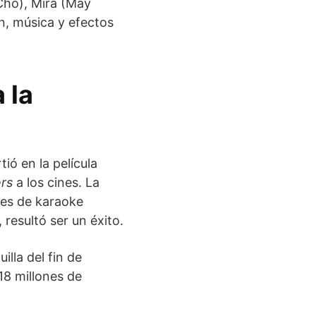
Cho), Mira (May
n, música y efectos
 la
ió en la película
rs
a los cines. La
les de karaoke
resultó ser un éxito.
illa del fin de
18 millones de