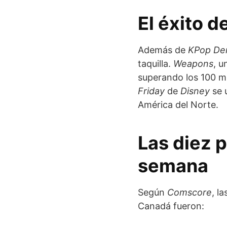
El éxito d
Además de
KPop De
taquilla.
Weapons
, u
superando los 100 mi
Friday
de
Disney
se 
América del Norte.
Las diez p
semana
Según
Comscore
, l
Canadá fueron: