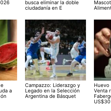
2026
busca eliminar la doble
Mascot
ciudadanía en E
Alimen
ue
Campazzo: Liderazgo y
Huevo 
yuda a
Legado en la Selección
Venta r
ión
Argentina de Básquet
Faberg
US$30 