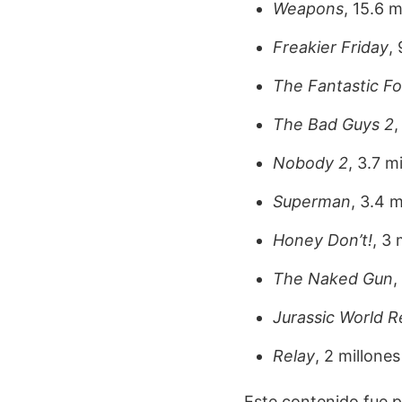
Weapons
, 15.6 m
Freakier Friday
,
The Fantastic Fo
The Bad Guys 2
,
Nobody 2
, 3.7 m
Superman
, 3.4 m
Honey Don’t!
, 3 
The Naked Gun
,
Jurassic World R
Relay
, 2 millones
Este contenido fue p