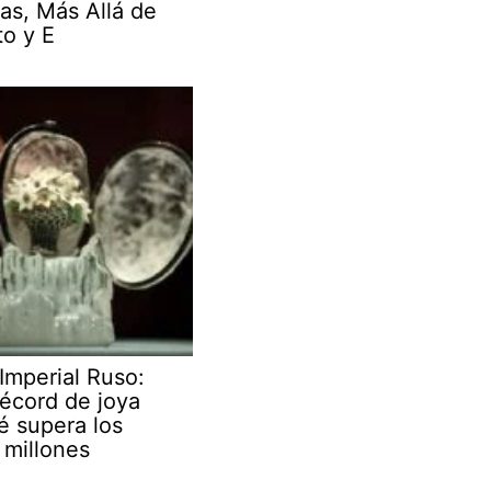
as, Más Allá de
to y E
Imperial Ruso:
écord de joya
é supera los
millones