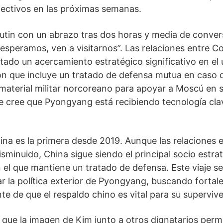
fectivos en las próximas semanas.
utin con un abrazo tras dos horas y media de convers
 esperamos, ven a visitarnos”. Las relaciones entre C
ado un acercamiento estratégico significativo en el 
n que incluye un tratado de defensa mutua en caso d
material militar norcoreano para apoyar a Moscú en 
e cree que Pyongyang está recibiendo tecnología cl
hina es la primera desde 2019. Aunque las relaciones 
minuido, China sigue siendo el principal socio estra
 el que mantiene un tratado de defensa. Este viaje s
ar la política exterior de Pyongyang, buscando fortale
ente de que el respaldo chino es vital para su supervi
 que la imagen de Kim junto a otros dignatarios permi