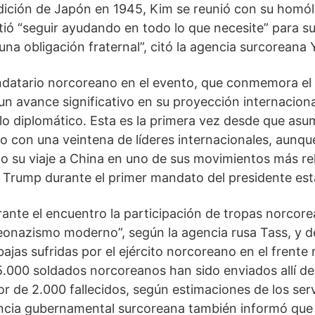
ndición de Japón en 1945, Kim se reunió con su homól
tió “seguir ayudando en todo lo que necesite” para su
na obligación fraternal”, citó la agencia surcoreana
datario norcoreano en el evento, que conmemora el fi
un avance significativo en su proyección internacion
ulo diplomático. Esta es la primera vez desde que asu
o con una veintena de líderes internacionales, aunq
do su viaje a China en uno de sus movimientos más re
Trump durante el primer mandato del presidente es
rante el encuentro la participación de tropas norcore
neonazismo moderno”, según la agencia rusa Tass, y 
bajas sufridas por el ejército norcoreano en el frente
000 soldados norcoreanos han sido enviados allí de
r de 2.000 fallecidos, según estimaciones de los serv
ncia gubernamental surcoreana también informó qu