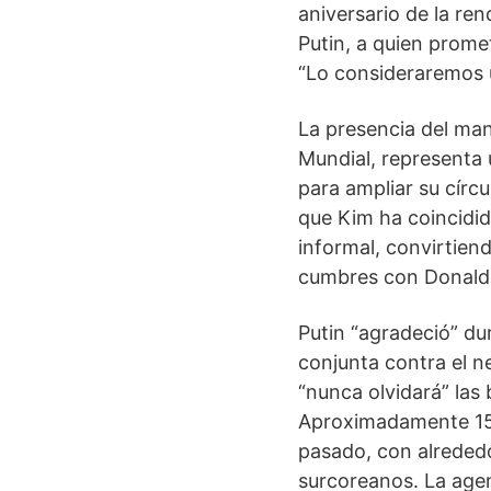
aniversario de la re
Putin, a quien prome
“Lo consideraremos u
La presencia del man
Mundial, representa 
para ampliar su círc
que Kim ha coincidid
informal, convirtien
cumbres con Donald 
Putin “agradeció” du
conjunta contra el 
“nunca olvidará” las 
Aproximadamente 15.
pasado, con alrededo
surcoreanos. La age