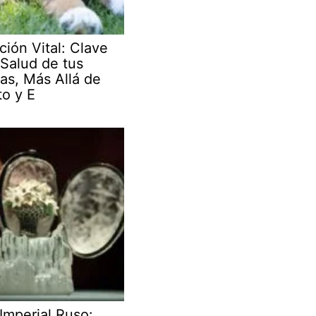
ción Vital: Clave
 Salud de tus
as, Más Allá de
to y E
Imperial Ruso: