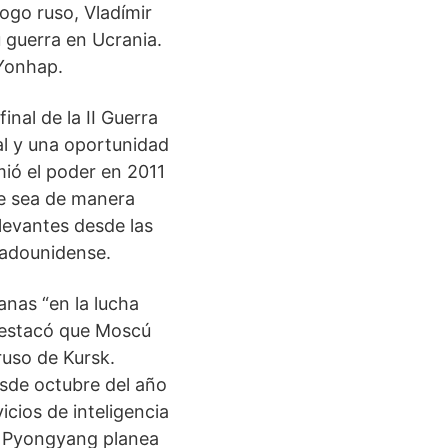
ogo ruso, Vladímir
 guerra en Ucrania.
 Yonhap.
nal de la II Guerra
al y una oportunidad
mió el poder en 2011
ue sea de manera
levantes desde las
tadounidense.
anas “en la lucha
destacó que Moscú
 ruso de Kursk.
sde octubre del año
icios de inteligencia
e Pyongyang planea