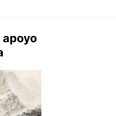
n apoyo
a