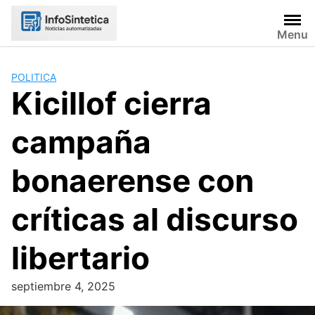
Skip
to
Menu
content
POLITICA
Kicillof cierra
campaña
bonaerense con
críticas al discurso
libertario
septiembre 4, 2025