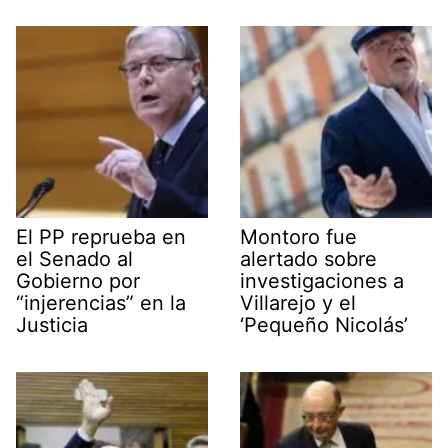
El PP reprueba en
Montoro fue
el Senado al
alertado sobre
Gobierno por
investigaciones a
“injerencias” en la
Villarejo y el
Justicia
‘Pequeño Nicolás’