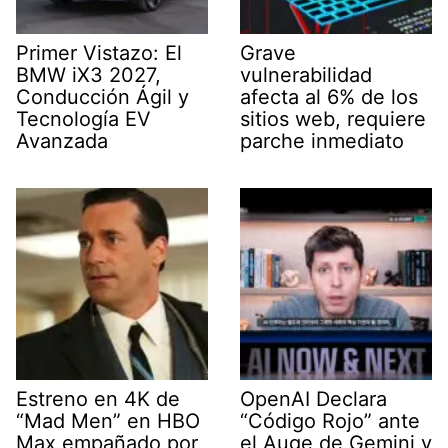
Primer Vistazo: El
Grave
BMW iX3 2027,
vulnerabilidad
Conducción Ágil y
afecta al 6% de los
Tecnología EV
sitios web, requiere
Avanzada
parche inmediato
Estreno en 4K de
OpenAI Declara
“Mad Men” en HBO
“Código Rojo” ante
Max empañado por
el Auge de Gemini y