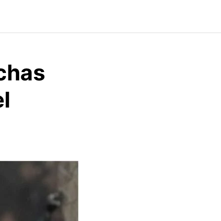
nchas
l