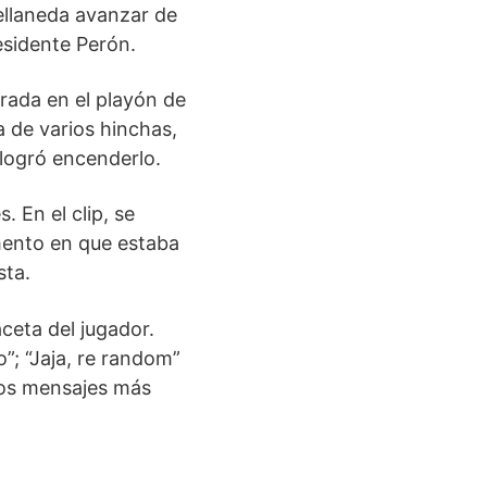
vellaneda avanzar de
esidente Perón.
erada en el playón de
a de varios hinchas,
 logró encenderlo.
 En el clip, se
mento en que estaba
sta.
ceta del jugador.
o”; “Jaja, re random”
los mensajes más