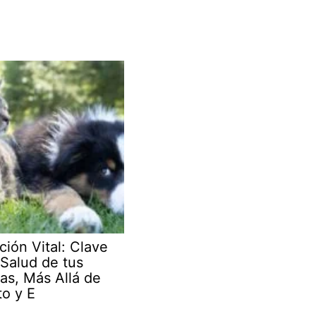
ción Vital: Clave
 Salud de tus
as, Más Allá de
to y E