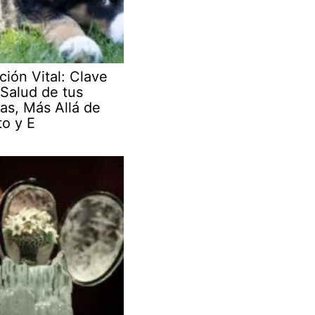
ción Vital: Clave
 Salud de tus
as, Más Allá de
to y E