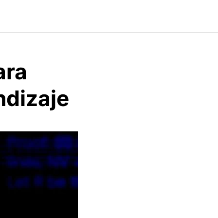
ara
ndizaje