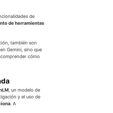
ncionalidades de
nto de herramientas
ación, también son
 en Gemini, sino que
en comprender cómo
ada
rnLM
, un modelo de
tigación y el uso de
ciona
. A