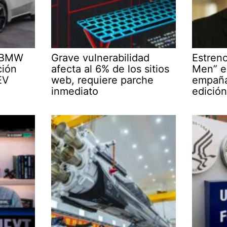
l BMW
Grave vulnerabilidad
Estren
ción
afecta al 6% de los sitios
Men” 
EV
web, requiere parche
empaña
inmediato
edición