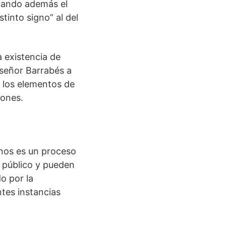
cuando además el
tinto signo” al del
a existencia de
l señor Barrabés a
 los elementos de
iones.
rnos es un proceso
s público y pueden
o por la
ntes instancias