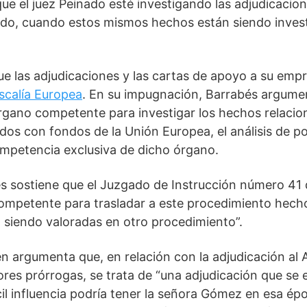
ue el juez Peinado esté investigando las adjudicacion
tado, cuando estos mismos hechos están siendo inves
e las adjudicaciones y las cartas de apoyo a su emp
iscalía Europea
. En su impugnación, Barrabés argument
órgano competente para investigar los hechos relacio
dos con fondos de la Unión Europea, el análisis de po
ompetencia exclusiva de dicho órgano.
és sostiene que el Juzgado de Instrucción número 41
ompetente para trasladar a este procedimiento hec
 siendo valoradas en otro procedimiento”.
n argumenta que, en relación con la adjudicación al
ores prórrogas, se trata de “una adjudicación que se 
fícil influencia podría tener la señora Gómez en esa é