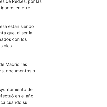
es de Red.es, por las
tigados en otro
resa están siendo
a que, al ser la
nados con los
sibles
 de Madrid “es
hos, documentos o
 Ayuntamiento de
efectuó en el año
poca cuando su