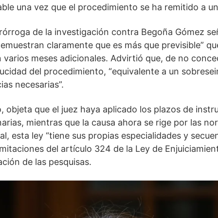
able una vez que el procedimiento se ha remitido a un 
 prórroga de la investigación contra Begoña Gómez se
 demuestran claramente que es más que previsible” que
 varios meses adicionales. Advirtió que, de no conce
aducidad del procedimiento, “equivalente a un sobres
cias necesarias”.
o, objeta que el juez haya aplicado los plazos de inst
arias, mientras que la causa ahora se rige por las no
al, esta ley “tiene sus propias especialidades y secue
limitaciones del artículo 324 de la Ley de Enjuiciamien
ación de las pesquisas.