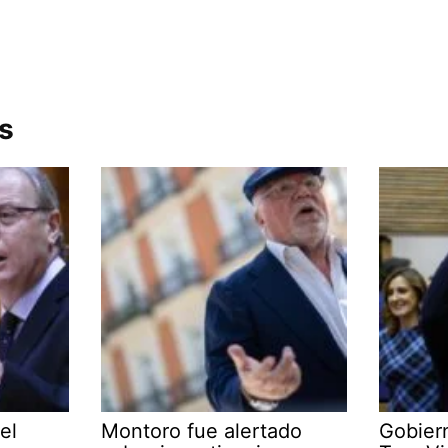
s
el
Montoro fue alertado
Gobier