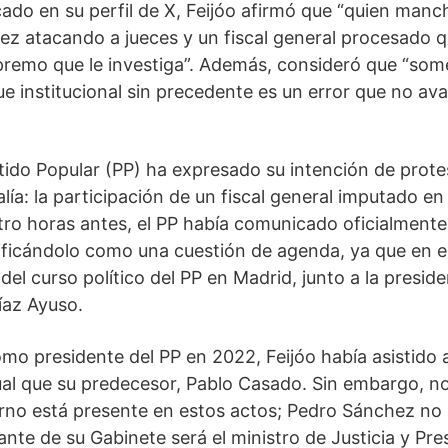
ado en su perfil de X, Feijóo afirmó que “quien manch
hez atacando a jueces y un fiscal general procesado
upremo que le investiga”. Además, consideró que “som
e institucional sin precedente es un error que no ava
rtido Popular (PP) ha expresado su intención de prote
ía: la participación de un fiscal general imputado en 
atro horas antes, el PP había comunicado oficialmente
ustificándolo como una cuestión de agenda, ya que e
 del curso político del PP en Madrid, junto a la preside
íaz Ayuso.
mo presidente del PP en 2022, Feijóo había asistido 
igual que su predecesor, Pablo Casado. Sin embargo, n
rno está presente en estos actos; Pedro Sánchez no as
te de su Gabinete será el ministro de Justicia y Pres