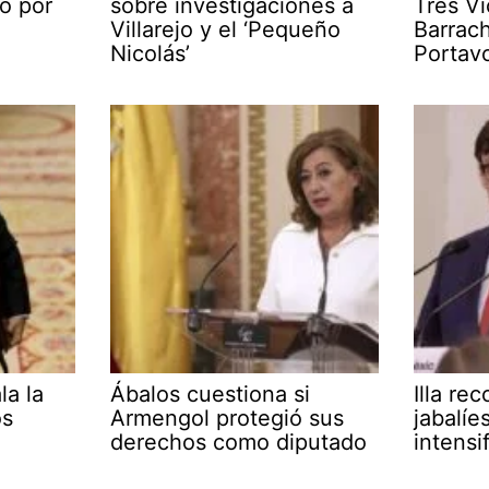
o por
sobre investigaciones a
Tres Vi
Villarejo y el ‘Pequeño
Barrac
Nicolás’
Portav
la la
Ábalos cuestiona si
Illa re
os
Armengol protegió sus
jabalíe
derechos como diputado
intensi