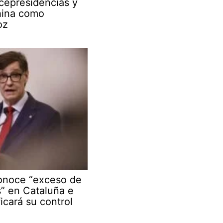
cepresidencias y
hina como
oz
conoce “exceso de
s” en Cataluña e
ficará su control