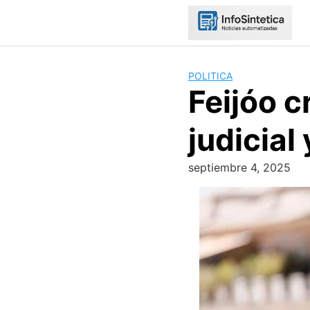
Skip
to
content
POLITICA
Feijóo c
judicial
septiembre 4, 2025