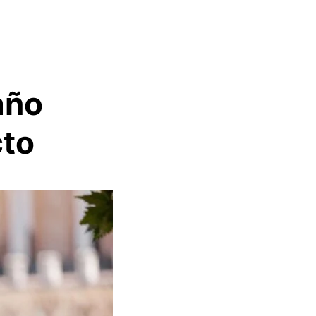
 año
cto