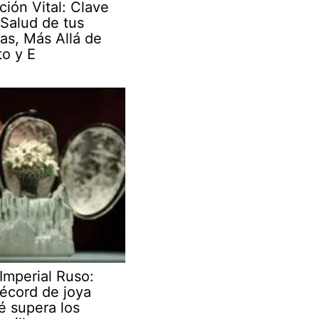
ción Vital: Clave
 Salud de tus
as, Más Allá de
to y E
Imperial Ruso:
écord de joya
é supera los