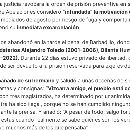
a justicia revocara la orden de prisión preventiva en 
 de Apelaciones consideró
“infundada” la motivación 
a mediados de agosto por riesgo de fuga y comporta
denó su
inmediata excarcelación
.
ños abandonó en la tarde el penal de Barbadillo, do
datarios Alejandro Toledo (2001-2006), Ollanta Hu
1-2022)
. Durante 22 días estuvo privado de libertad, 
de ser devuelto a la prisión reservada para exjefes d
pañado de su hermano
y saludó a unas decenas de si
rtas y consignas:
“Vizcarra amigo, el pueblo está c
 con tres magistrados, ha determinado por unanimidad
tra ha sido ilegal, porque no se han cumplido ningun
ró ante la prensa. Y añadió: “A pesar de todo, salgo for
 estas cuando realmente se sabe quiénes son los ver
go muchos más de los que pensaba”.