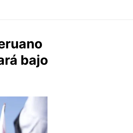
peruano
ará bajo