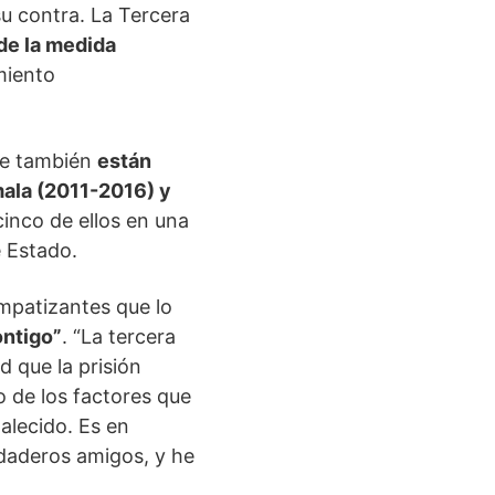
su contra. La Tercera
de la medida
miento
nde también
están
mala (2011-2016) y
cinco de ellos en una
e Estado.
mpatizantes que lo
ontigo”
. “La tercera
 que la prisión
o de los factores que
talecido. Es en
daderos amigos, y he