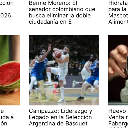
cción
Bernie Moreno: El
Hidrata
senador colombiano que
para la
2026
busca eliminar la doble
Mascot
ciudadanía en E
Alimen
ue
Campazzo: Liderazgo y
Huevo 
yuda a
Legado en la Selección
Venta r
ión
Argentina de Básquet
Faberg