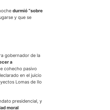
 noche
durmió “sobre
fugarse y que se
ra gobernador de la
ecer a
a de cohecho pasivo
clarado en el juicio
oyectos Lomas de Ilo
dato presidencial, y
dad moral