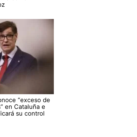
oz
conoce “exceso de
s” en Cataluña e
ficará su control