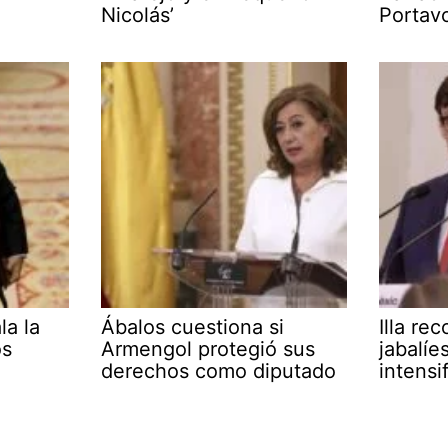
Nicolás’
Portav
la la
Ábalos cuestiona si
Illa re
os
Armengol protegió sus
jabalíe
derechos como diputado
intensi