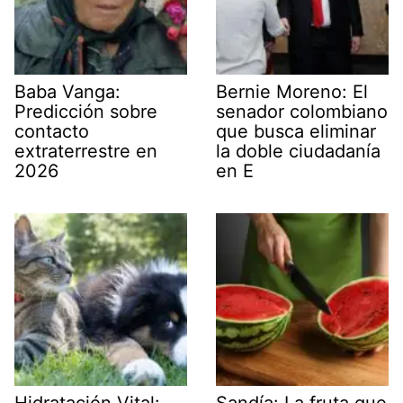
Baba Vanga:
Bernie Moreno: El
Predicción sobre
senador colombiano
contacto
que busca eliminar
extraterrestre en
la doble ciudadanía
2026
en E
Hidratación Vital:
Sandía: La fruta que