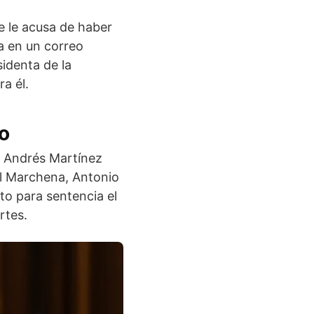
e le acusa de haber
a en un correo
identa de la
a él.
to
os Andrés Martínez
el Marchena, Antonio
to para sentencia el
rtes.