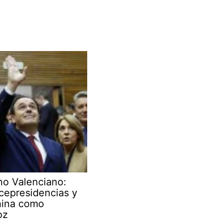
no Valenciano:
cepresidencias y
hina como
oz