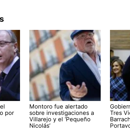
s
el
Montoro fue alertado
Gobier
o por
sobre investigaciones a
Tres Vi
Villarejo y el ‘Pequeño
Barrac
Nicolás’
Portav