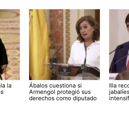
la la
Ábalos cuestiona si
Illa re
os
Armengol protegió sus
jabalíe
derechos como diputado
intensi