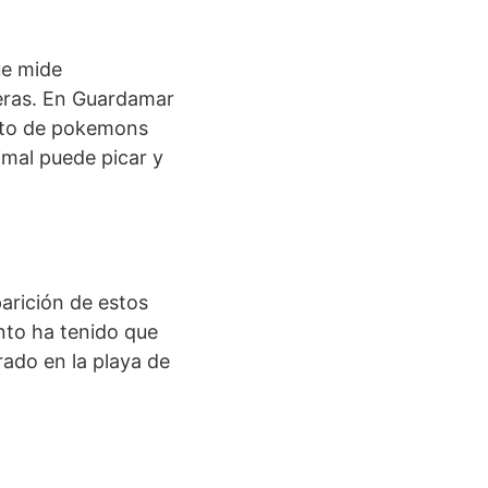
ue mide
teras. En Guardamar
cito de pokemons
imal puede picar y
arición de estos
nto ha tenido que
rado en la playa de