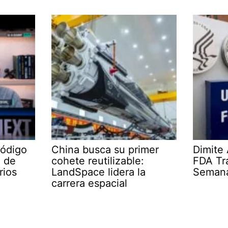
Código
China busca su primer
Dimite 
e de
cohete reutilizable:
FDA Tr
rios
LandSpace lidera la
Semana
carrera espacial