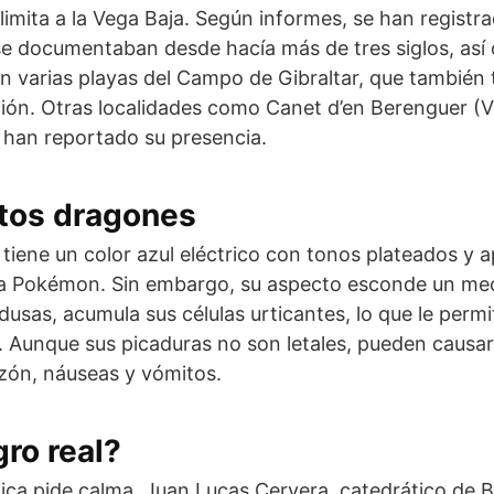
 limita a la Vega Baja. Según informes, se han registr
se documentaban desde hacía más de tres siglos, as
n varias playas del Campo de Gibraltar, que también 
ión. Otras localidades como Canet d’en Berenguer (V
 han reportado su presencia.
stos dragones
s tiene un color azul eléctrico con tonos plateados y
ga Pokémon. Sin embargo, su aspecto esconde un me
dusas, acumula sus células urticantes, lo que le perm
 Aunque sus picaduras no son letales, pueden causar
ón, náuseas y vómitos.
gro real?
ica pide calma. Juan Lucas Cervera, catedrático de Bi