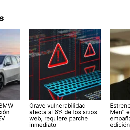
s
l BMW
Grave vulnerabilidad
Estren
ción
afecta al 6% de los sitios
Men” 
EV
web, requiere parche
empaña
inmediato
edición