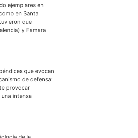
ado ejemplares en
í como en Santa
tuvieron que
alencia) y Famara
 apéndices que evocan
canismo de defensa:
ite provocar
 una intensa
ología de la