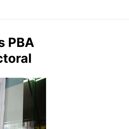
es PBA
ctoral