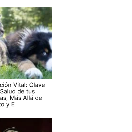
ción Vital: Clave
 Salud de tus
as, Más Allá de
to y E