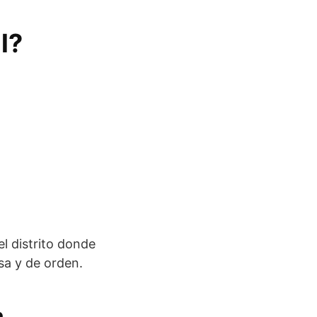
l?
el distrito donde
sa y de orden.
a