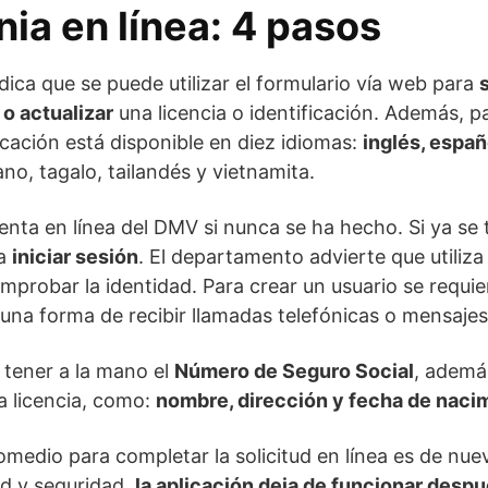
nia en línea: 4 pasos
dica que se puede utilizar el formulario vía web para
s
 o actualizar
una licencia o identificación. Además, p
licación está disponible en diez idiomas:
inglés, españ
no, tagalo, tailandés y vietnamita.
nta en línea del DMV si nunca se ha hecho. Si ya se ti
ra
iniciar sesión
. El departamento advierte que utiliza
mprobar la identidad. Para crear un usuario se requie
 una forma de recibir llamadas telefónicas o mensajes
 tener a la mano el
Número de Seguro Social
, ademá
la licencia, como:
nombre, dirección y fecha de naci
medio para completar la solicitud en línea es de nue
ad y seguridad,
la aplicación deja de funcionar desp