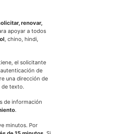
olicitar, renovar,
ara apoyar a todos
ol
, chino, hindi,
ene, el solicitante
 autenticación de
re una dirección de
 de texto.
s de información
miento
.
ve minutos. Por
ués de 15 minutos
. Si