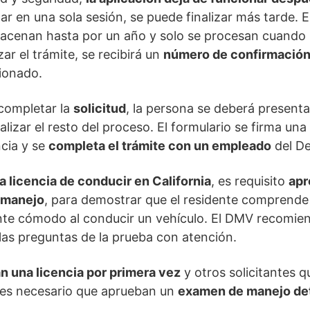
r en una sola sesión, se puede finalizar más tarde. 
lmacenan hasta por un año y solo se procesan cuando h
izar el trámite, se recibirá un
número de confirmación 
ionado.
completar la
solicitud
, la persona se deberá present
alizar el resto del proceso. El formulario se firma una
cia y se
completa el trámite con un empleado
del D
 licencia de conducir en California
, es requisito
apr
 manejo
, para demostrar que el residente comprende
ente cómodo al conducir un vehículo. El DMV recomien
 las preguntas de la prueba con atención.
an una licencia por primera vez
y otros solicitantes 
, es necesario que aprueban un
examen de manejo det