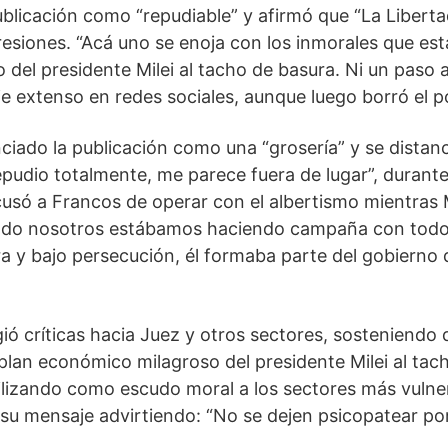
publicación como “repudiable” y afirmó que “La Liber
esiones. “Acá uno se enoja con los inmorales que está
el presidente Milei al tacho de basura. Ni un paso at
je extenso en redes sociales, aunque luego borró el po
iado la publicación como una “grosería” y se distanc
pudio totalmente, me parece fuera de lugar”, durante
acusó a Francos de operar con el albertismo mientras 
ando nosotros estábamos haciendo campaña con todo
ra y bajo persecución, él formaba parte del gobierno 
gió críticas hacia Juez y otros sectores, sosteniendo 
 plan económico milagroso del presidente Milei al tac
tilizando como escudo moral a los sectores más vulner
su mensaje advirtiendo: “No se dejen psicopatear por