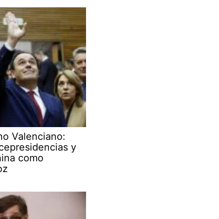
no Valenciano:
cepresidencias y
hina como
oz