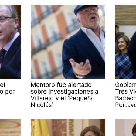
el
Montoro fue alertado
Gobier
o por
sobre investigaciones a
Tres Vi
Villarejo y el ‘Pequeño
Barrac
Nicolás’
Portav