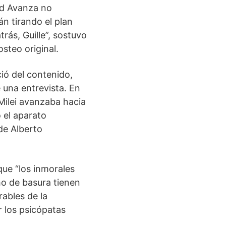
tad Avanza no
n tirando el plan
rás, Guille”, sostuvo
steo original.
ió del contenido,
 una entrevista. En
Milei avanzaba hacia
 el aparato
de Alberto
que “los inmorales
ho de basura tienen
ables de la
 los psicópatas