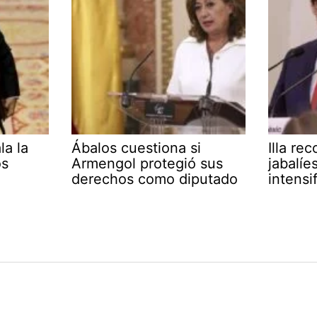
la la
Ábalos cuestiona si
Illa re
os
Armengol protegió sus
jabalíe
derechos como diputado
intensi