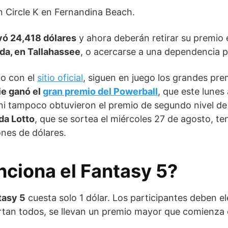
n Circle K en Fernandina Beach.
vó 24,418 dólares
y ahora deberán retirar su premio e
ida, en Tallahassee
, o acercarse a una dependencia p
do con el
sitio oficial
, siguen en juego los grandes pre
ie ganó el
gran premio del Powerball
, que este lune
 ni tampoco obtuvieron el premio de segundo nivel de 
ida Lotto
, que se sortea el miércoles 27 de agosto, t
nes de dólares.
ciona el Fantasy 5?
tasy 5
cuesta solo 1 dólar. Los participantes deben e
iertan todos, se llevan un premio mayor que comienza