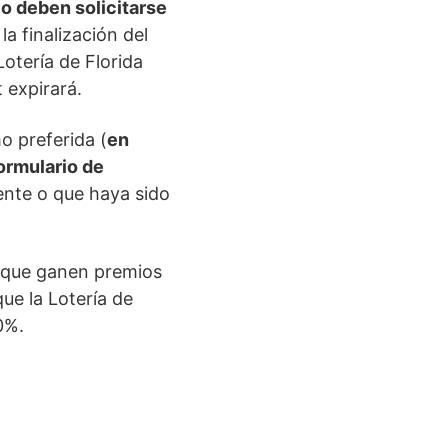
o deben solicitarse
a finalización del
Lotería de Florida
 expirará.
o preferida (
en
ormulario de
ente o que haya sido
que ganen premios
ue la Lotería de
0%.