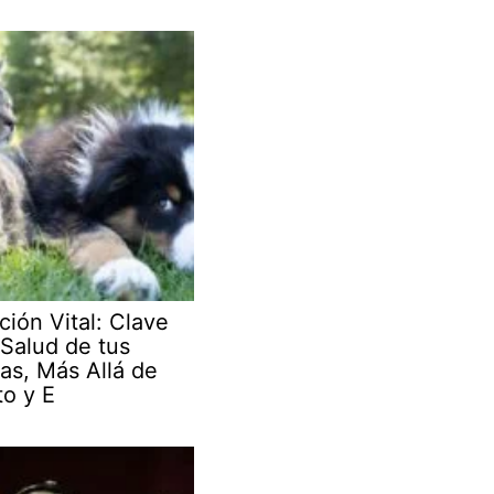
ción Vital: Clave
 Salud de tus
as, Más Allá de
to y E