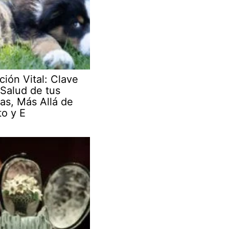
ción Vital: Clave
 Salud de tus
as, Más Allá de
to y E