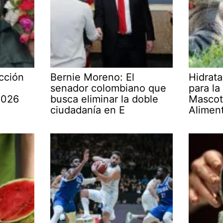
cción
Bernie Moreno: El
Hidrata
senador colombiano que
para la
2026
busca eliminar la doble
Mascot
ciudadanía en E
Alimen