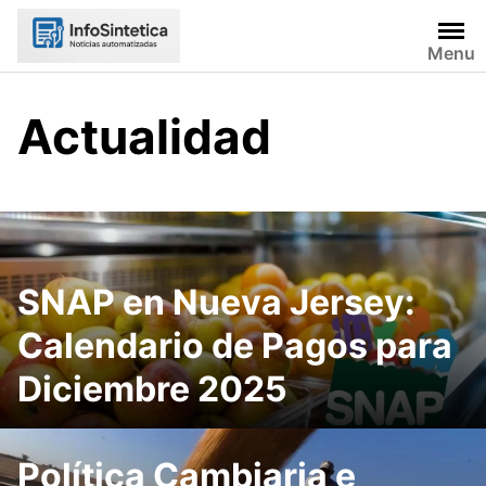
Skip
to
Menu
content
Actualidad
SNAP en Nueva Jersey:
Calendario de Pagos para
Diciembre 2025
Política Cambiaria e