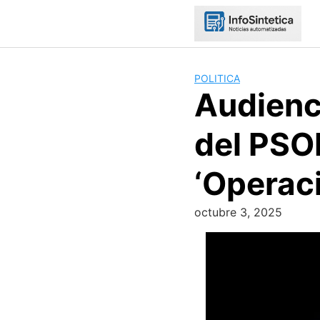
Skip
to
content
POLITICA
Audienc
del PSO
‘Operac
octubre 3, 2025