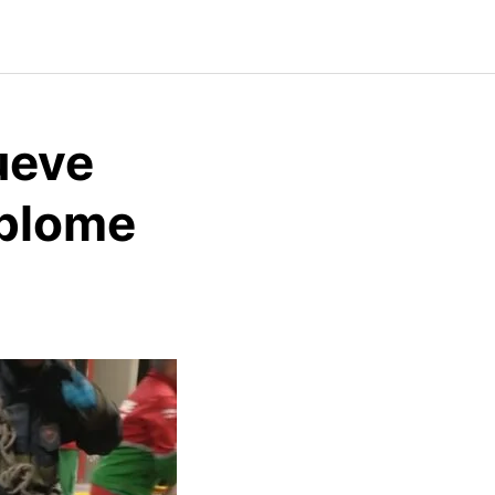
ueve
splome