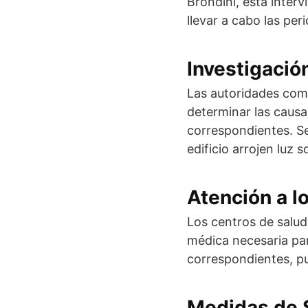
Brondini, está interv
llevar a cabo las per
Investigació
Las autoridades comp
determinar las causa
correspondientes. Se
edificio arrojen luz s
Atención a l
Los centros de salud
médica necesaria par
correspondientes, pu
Medidas de 