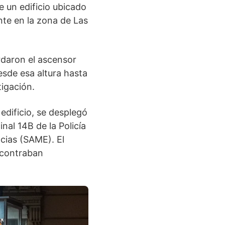
 un edificio ubicado
nte en la zona de Las
rdaron el ascensor
esde esa altura hasta
tigación.
 edificio, se desplegó
nal 14B de la Policía
cias (SAME). El
encontraban