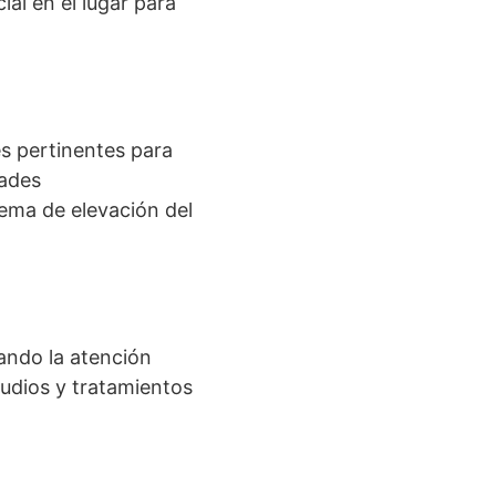
ial en el lugar para
s pertinentes para
dades
tema de elevación del
dando la atención
tudios y tratamientos