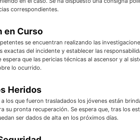
iniendo en el caso. Se ha dispuesto una consigna polic
icias correspondientes.
n en Curso
etentes se encuentran realizando las investigacione
s exactas del incidente y establecer las responsabili
 espera que las pericias técnicas al ascensor y al sis
obre lo ocurrido.
os Heridos
 a los que fueron trasladados los jóvenes están brin
a su pronta recuperación. Se espera que, tras los es
edan ser dados de alta en los próximos días.
Seguridad