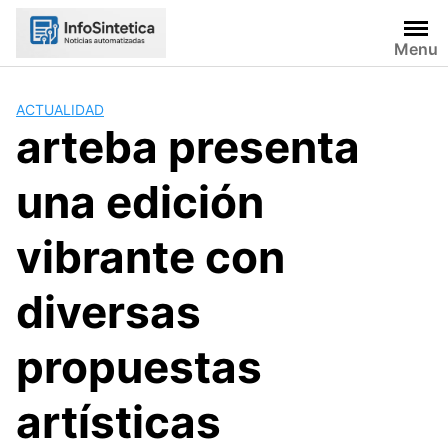
Skip
to
Menu
content
ACTUALIDAD
arteba presenta
una edición
vibrante con
diversas
propuestas
artísticas