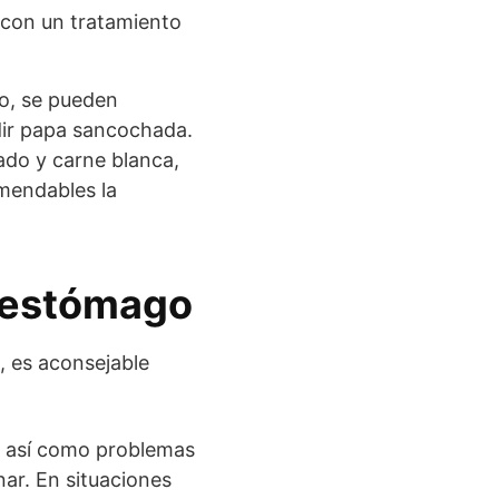
 con un tratamiento
lo, se pueden
dir papa sancochada.
ado y carne blanca,
omendables la
e estómago
, es aconsejable
r, así como problemas
nar. En situaciones