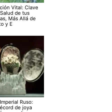
ción Vital: Clave
 Salud de tus
as, Más Allá de
to y E
Imperial Ruso:
écord de joya