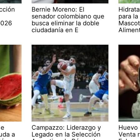
cción
Bernie Moreno: El
Hidrata
senador colombiano que
para la
2026
busca eliminar la doble
Mascot
ciudadanía en E
Alimen
ue
Campazzo: Liderazgo y
Huevo 
yuda a
Legado en la Selección
Venta r